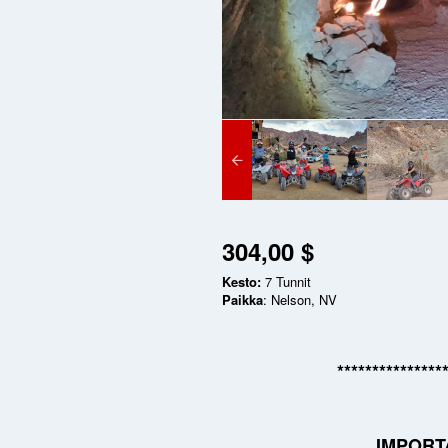
304,00 $
Kesto:
7 Tunnit
Paikka
: Nelson, NV
***************
IMPORT