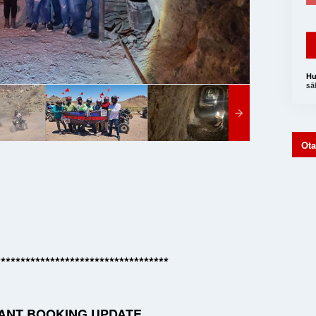
Hu
sä
Ota
***********************************
ANT BOOKING UPDATE