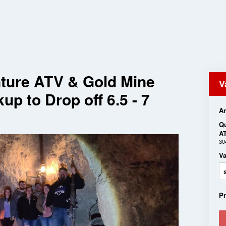
ture ATV & Gold Mine
V
kup to Drop off 6.5 - 7
An
Qu
A
30
Va
P