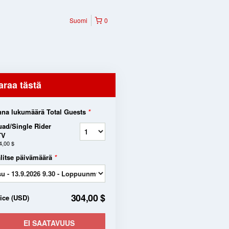
Suomi
0
araa tästä
na lukumäärä Total Guests
*
ad/Single Rider
TV
4,00 $
litse päivämäärä
*
304,00 $
rice
(
USD
)
EI SAATAVUUS