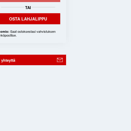
TAI
OSTA LAHJALIPPU
Saat ostoksestasi vahvistuksen
omio:
hköpostitse.
 yhteyttä